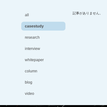
記事がありません。
all
casestudy
research
interview
whitepaper
column
blog
video